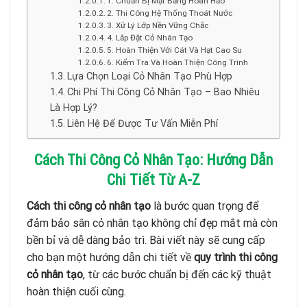
1. Chuẩn Bị Mặt Bằng Hoàn Hảo
2. Thi Công Hệ Thống Thoát Nước
3. Xử Lý Lớp Nền Vững Chắc
4. Lắp Đặt Cỏ Nhân Tạo
5. Hoàn Thiện Với Cát Và Hạt Cao Su
6. Kiểm Tra Và Hoàn Thiện Công Trình
Lựa Chọn Loại Cỏ Nhân Tạo Phù Hợp
Chi Phí Thi Công Cỏ Nhân Tạo – Bao Nhiêu
Là Hợp Lý?
Liên Hệ Để Được Tư Vấn Miễn Phí
Cách Thi Công Cỏ Nhân Tạo: Hướng Dẫn
Chi Tiết Từ A-Z
Cách thi công cỏ nhân tạo
là bước quan trọng để
đảm bảo sân cỏ nhân tạo không chỉ đẹp mắt mà còn
bền bỉ và dễ dàng bảo trì. Bài viết này sẽ cung cấp
cho bạn một hướng dẫn chi tiết về
quy trình thi công
cỏ nhân tạo
, từ các bước chuẩn bị đến các kỹ thuật
hoàn thiện cuối cùng.