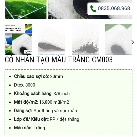
CỎ NHÂN TẠO MÀU TRẮNG CM003
Chiều cao sợi cỏ:
20mm
Dtex:
8000
Khoảng cách hàng:
3/8 inch
Mật độ/m2:
16,800 mũi/m2
Dạng sợi:
Sợi thẳng và sợi xoắn
Lớp đế/ Kiểu dệt:
PP / dệt thẳng
Màu sắc:
Trắng