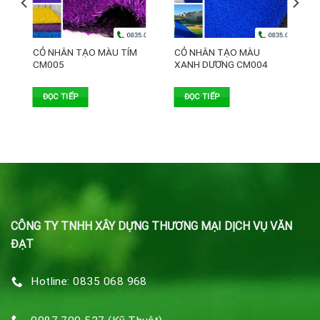
I
CỎ NHÂN TẠO MÀU TÍM
CỎ NHÂN TẠO MÀU
CM005
XANH DƯƠNG CM004
ĐỌC TIẾP
ĐỌC TIẾP
CÔNG TY TNHH XÂY DỰNG THƯƠNG MẠI DỊCH VỤ VĂN
ĐẠT
Hotline: 0835 068 968