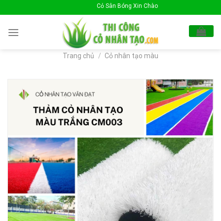
Skip
Cỏ Sân Bóng Xin Chào Quý Khách !
to
content
Trang chủ
/
Cỏ nhân tạo màu