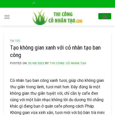
Skip
Cỏ Sân Bóng Xin Chào Quý
to
content
TIN TỨC
Tạo không gian xanh với cỏ nhân tạo ban
công
POSTED ON
31/08/2022
BY
THI CÔNG CỎ NHÂN TẠO
Cỏ nhân tạo ban công xanh tươi, giúp cho không gian
thư giãn trong lành, tươi mát hơn. Đây đúng là một
không gian thư giãn tuyệt vời, chỉ cần ly cafe đen
cùng với một bản nhạc không lời du dương thì chẳng
khác gì đang bạn ở quán cafe phong cách Pháp.
Không gian vừa xinh xắn, tươi mới với bộ bàn trà mini