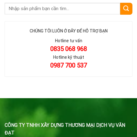
CHÚNG TÔI LUÔN Ở ĐÂY ĐỂ HỖ TRỢ BẠN
Hotline tư vấn
0835 068 968
Hotline kỹ thuật
0987 700 537
CÔNG TY TNHH XÂY DỰNG THƯƠNG MẠI DỊCH VỤ VĂN
ĐẠT