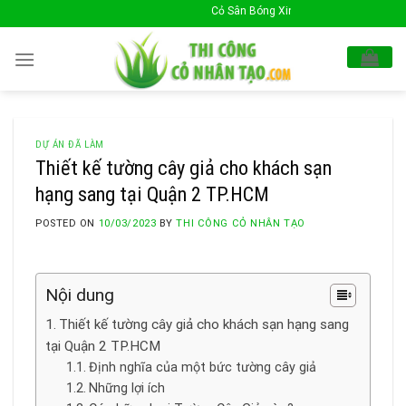
Skip
Cỏ Sân Bóng Xin Chào Quý Khách !
to
content
DỰ ÁN ĐÃ LÀM
Thiết kế tường cây giả cho khách sạn
hạng sang tại Quận 2 TP.HCM
POSTED ON
10/03/2023
BY
THI CÔNG CỎ NHÂN TẠO
Nội dung
Thiết kế tường cây giả cho khách sạn hạng sang
tại Quận 2 TP.HCM
Định nghĩa của một bức tường cây giả
Những lợi ích