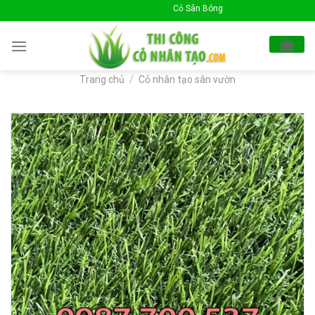
Skip
Cỏ Sân Bóng Xin Chào Quý Khách !
to
content
Trang chủ
/
Cỏ nhân tạo sân vườn