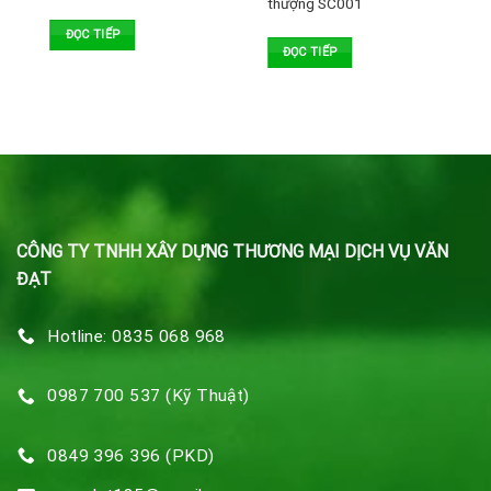
thượng SC001
ĐỌC TIẾP
ĐỌC TIẾP
CÔNG TY TNHH XÂY DỰNG THƯƠNG MẠI DỊCH VỤ VĂN
ĐẠT
Hotline: 0835 068 968
0987 700 537 (Kỹ Thuật)
0849 396 396 (PKD)