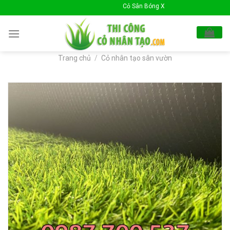
Skip
Cỏ Sân Bóng Xin Chào Quý Khách !
to
content
Trang chủ
/
Cỏ nhân tạo sân vườn